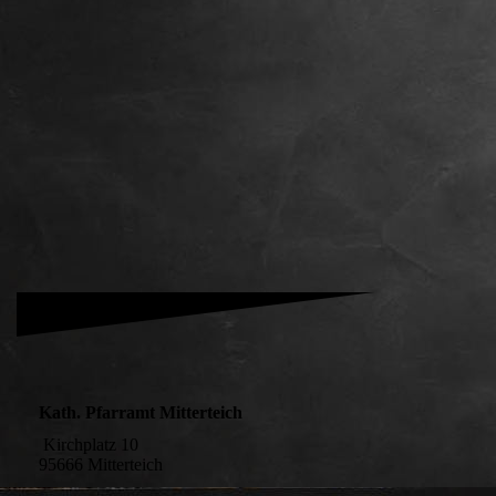
Kath. Pfarramt Mitterteich
Kirchplatz 10
95666 Mitterteich