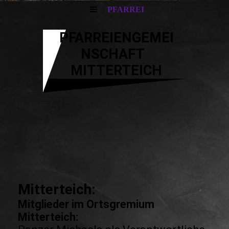
PFARREI
PFARREIENGEMEI
NSCHAFT
MITTERTEICH
Mitterteich:
Mitglieder im Ortsgremium
Mitterteich: