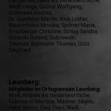
Panzer Michaela als Verantwortliche,
Weiß Helga, Gründl Wolfgang,
Grillmeier Andrea,
Dr. Günthner Martin, Kick Lothar,
Bauernfeind Monika, Spörrer Maria,
Ernstberger Christine, Schug Sandra,
Schenkl Roland, Dubrowski
Thomas, Bahmann Thomas, Götz
Siegfried
Leonberg:
Mitglieder im Ortsgremium Leonberg:
Weiß Andrea als Verantwortliche,
Fuhrmann Martina, Männer Sibylle,
Riedl Simon, Diez Theo, Weiß