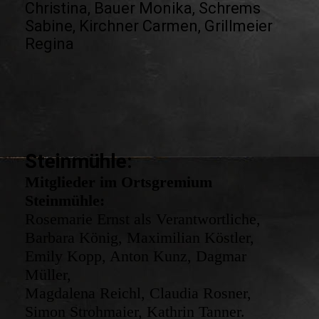
Christina, Bauer Monika, Schrems
Sabine, Kirchner Carmen, Grillmeier
Regina
Steinmühle:
Mitglieder im Ortsgremium
Steinmühle:
Rosemarie Ernst als Verantwortliche,
Barbara König, Maximilian Köstler,
Emily Kopp, Anton Kunz, Dagmar
Müller,
Magdalena Reichl, Claudia Rosner,
Simon Strohmaier, Kathrin Tanner.