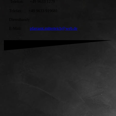
Telefon: +49 9633 1279
Telefax: +49 9633 919681
Diensthandy
E-Mail:
pfarramt.mitterteich@web.de