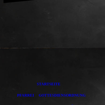
STARTSEITE
PFARREI
GOTTESDIENSORDNUNG