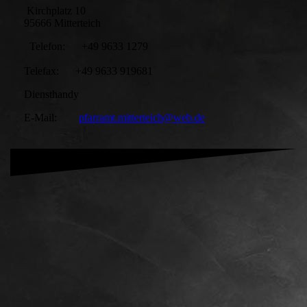
Kirchplatz 10
95666 Mitterteich
Telefon: +49 9633 1279
Telefax: +49 9633 919681
Diensthandy
E-Mail:
pfarramt.mitterteich@web.de