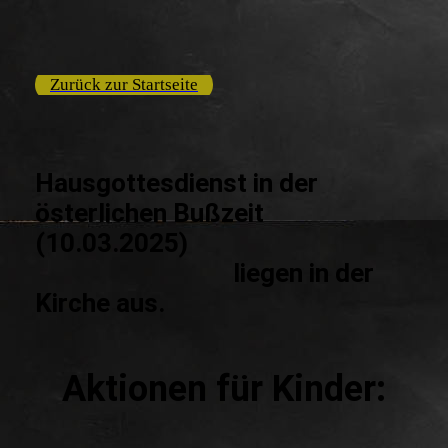
Zurück zur Startseite
Hausgottesdienst in der
österlichen Bußzeit
(10.03.2025)
liegen in der
Kirche aus.
Aktionen für Kinder: