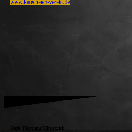
www.katecheten-verein.de
Kath. Pfarramt Mitterteich