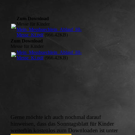
Zum Download
Messe für Kinder
Mein_Messbuechlein_Ablauf_Hl-
Messe_Ki.pdf
(966.42KB)
Zum Download
Messe für Kinder
Mein_Messbuechlein_Ablauf_Hl-
Messe_Ki.pdf
(966.42KB)
Gerne möchte ich auch nochmal darauf
hinweisen, dass das Sonntagsblatt für Kinder
weiterhin kostenlos zum Downloaden ist unter