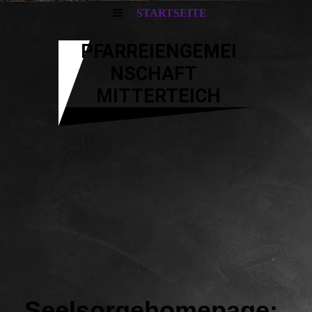
STARTSEITE
PFARREIENGEMEI
NSCHAFT
MITTERTEICH
Seelsorgehomepage: