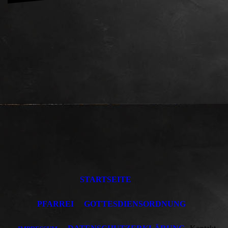
STARTSEITE
PFARREI
GOTTESDIENSORDNUNG